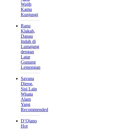
Wajib
Kamu
Kunjungi
Ranu
Klakah,
Danau
Indah di
Lumajang
dengan
Latar
Gunung
Lemongan
Savana
Dieng,
Sisi Lain
Wisata
Alam
Yang
Recommended
D’Qiano
Hot