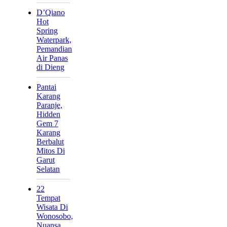
D’Qiano
Hot
Spring
Waterpark,
Pemandian
Air Panas
di Dieng
Pantai
Karang
Paranje,
Hidden
Gem 7
Karang
Berbalut
Mitos Di
Garut
Selatan
22
Tempat
Wisata Di
Wonosobo,
Nuansa