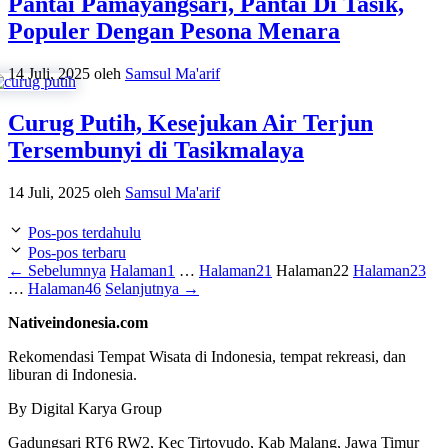
Pantai Pamayangsari, Pantai Di Tasik,
Populer Dengan Pesona Menara
14 Juli, 2025
oleh
Samsul Ma'arif
Curug Putih, Kesejukan Air Terjun
Tersembunyi di Tasikmalaya
14 Juli, 2025
oleh
Samsul Ma'arif
Pos-pos terdahulu
Pos-pos terbaru
←
Sebelumnya
Halaman
1
…
Halaman
21
Halaman
22
Halaman
23
…
Halaman
46
Selanjutnya
→
Nativeindonesia.com
Rekomendasi Tempat Wisata di Indonesia, tempat rekreasi, dan
liburan di Indonesia.
By Digital Karya Group
Gadungsari RT6 RW2, Kec Tirtoyudo, Kab Malang, Jawa Timur