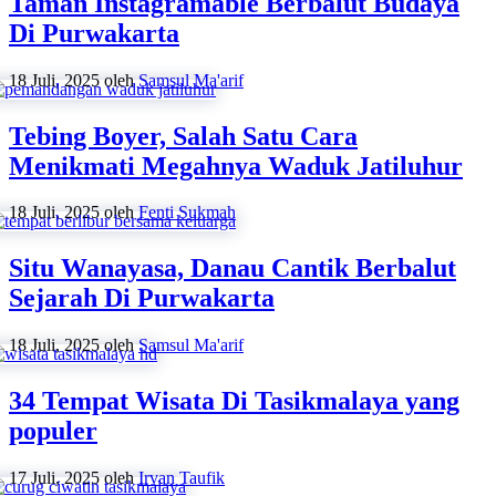
Taman Instagramable Berbalut Budaya
Di Purwakarta
18 Juli, 2025
oleh
Samsul Ma'arif
Tebing Boyer, Salah Satu Cara
Menikmati Megahnya Waduk Jatiluhur
18 Juli, 2025
oleh
Fenti Sukmah
Situ Wanayasa, Danau Cantik Berbalut
Sejarah Di Purwakarta
18 Juli, 2025
oleh
Samsul Ma'arif
34 Tempat Wisata Di Tasikmalaya yang
populer
17 Juli, 2025
oleh
Irvan Taufik