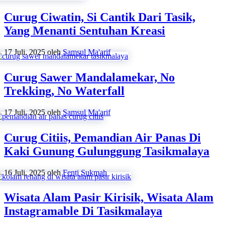
Curug Ciwatin, Si Cantik Dari Tasik,
Yang Menanti Sentuhan Kreasi
17 Juli, 2025
oleh
Samsul Ma'arif
Curug Sawer Mandalamekar, No
Trekking, No Waterfall
17 Juli, 2025
oleh
Samsul Ma'arif
Curug Citiis, Pemandian Air Panas Di
Kaki Gunung Gulunggung Tasikmalaya
16 Juli, 2025
oleh
Fenti Sukmah
Wisata Alam Pasir Kirisik, Wisata Alam
Instagramable Di Tasikmalaya