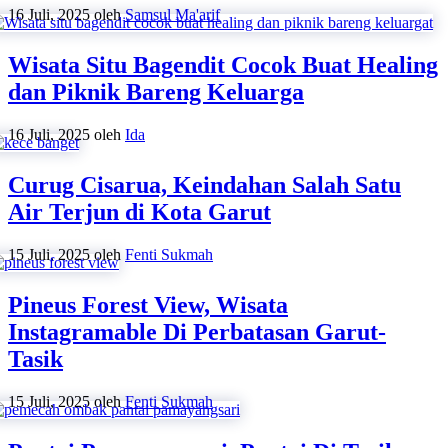
16 Juli, 2025
oleh
Samsul Ma'arif
Wisata Situ Bagendit Cocok Buat Healing
dan Piknik Bareng Keluarga
16 Juli, 2025
oleh
Ida
Curug Cisarua, Keindahan Salah Satu
Air Terjun di Kota Garut
15 Juli, 2025
oleh
Fenti Sukmah
Pineus Forest View, Wisata
Instagramable Di Perbatasan Garut-
Tasik
15 Juli, 2025
oleh
Fenti Sukmah