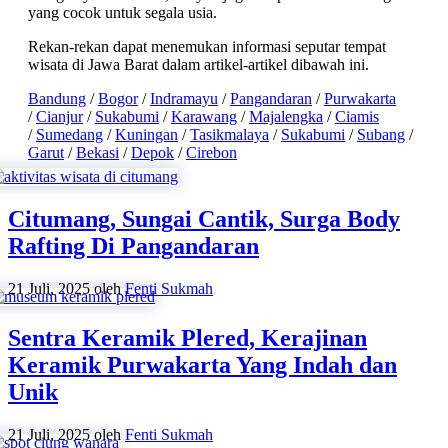
yang cocok untuk segala usia.
Rekan-rekan dapat menemukan informasi seputar tempat
wisata di Jawa Barat dalam artikel-artikel dibawah ini.
Bandung
/
Bogor
/
Indramayu
/
Pangandaran
/
Purwakarta
/
Cianjur
/
Sukabumi
/
Karawang
/
Majalengka
/
Ciamis
/
Sumedang
/
Kuningan
/
Tasikmalaya
/
Sukabumi
/
Subang
/
Garut
/
Bekasi
/
Depok
/
Cirebon
Citumang, Sungai Cantik, Surga Body
Rafting Di Pangandaran
21 Juli, 2025
oleh
Fenti Sukmah
Sentra Keramik Plered, Kerajinan
Keramik Purwakarta Yang Indah dan
Unik
21 Juli, 2025
oleh
Fenti Sukmah